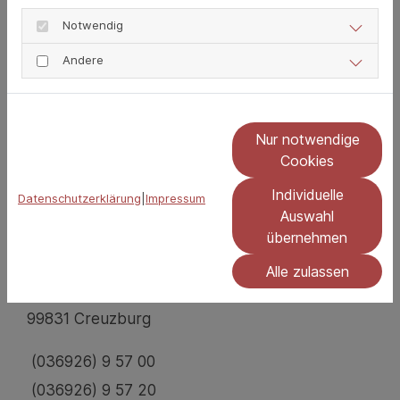
Einwilligung kann ich jederzeit unter
rnz.apo@web.de
widerrufen. *
Notwendig
Andere
*Pflichtfeld
Nur notwendige
Cookies
Individuelle
Datenschutzerklärung
|
Impressum
Auswahl
übernehmen
Kloster Apotheke Creuzburg
Alle zulassen
Plan 2
99831 Creuzburg
(036926) 9 57 00
(036926) 9 57 20