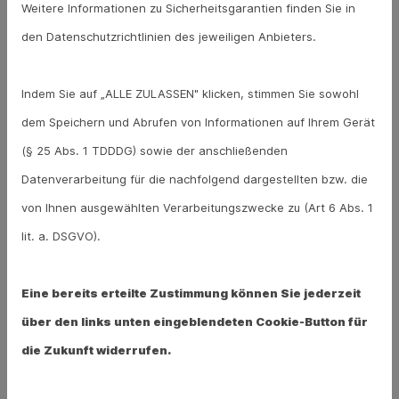
Weitere Informationen zu Sicherheitsgarantien finden Sie in
den Datenschutzrichtlinien des jeweiligen Anbieters.
Hier Packungsgröße (Produkt 3) auswählen
Indem Sie auf „ALLE ZULASSEN" klicken, stimmen Sie sowohl
dem Speichern und Abrufen von Informationen auf Ihrem Gerät
(§ 25 Abs. 1 TDDDG) sowie der anschließenden
Hier Aut idem (Produkt 3) auswählen
Datenverarbeitung für die nachfolgend dargestellten bzw. die
von Ihnen ausgewählten Verarbeitungszwecke zu (Art 6 Abs. 1
lit. a. DSGVO).
Ja, ich habe die
Datenschutzerklärung
und die
AGB
zur Kenntnis genommen und bin damit
einverstanden, dass die von mir angegeben
Eine bereits erteilte Zustimmung können Sie jederzeit
Daten elektronisch erhoben und gespeichert
über den links unten eingeblendeten Cookie-Button für
werden. Meine Daten werden dabei nur streng
die Zukunft widerrufen.
zweckgebunden zur Bearbeitung und
Beantwortung meiner Anfrage genutzt. Diese