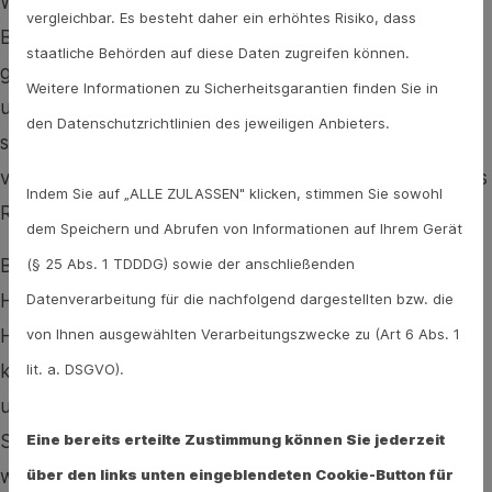
Wirkungen. Eine der wichtigsten Wirkungen von
vergleichbar. Es besteht daher ein erhöhtes Risiko, dass
Betablockern ist die Senkung des Blutdrucks. Dies
staatliche Behörden auf diese Daten zugreifen können.
geschieht durch die Verringerung der Herzfrequenz
Weitere Informationen zu Sicherheitsgarantien finden Sie in
und die Verminderung der Kraft, mit der das Herz
den Datenschutzrichtlinien des jeweiligen Anbieters.
schlägt. Indem sie den Widerstand in den Blutgefäßen
verringern, helfen sie den Blutdruck zu senken und das
Indem Sie auf „ALLE ZULASSEN" klicken, stimmen Sie sowohl
Risiko von Herz-Kreislauf-Erkrankungen zu reduzieren.
dem Speichern und Abrufen von Informationen auf Ihrem Gerät
(§ 25 Abs. 1 TDDDG) sowie der anschließenden
Betablocker werden außerdem häufig Menschen mit
Datenverarbeitung für die nachfolgend dargestellten bzw. die
Herzerkrankungen verschrieben, da sie das Risiko von
von Ihnen ausgewählten Verarbeitungszwecke zu (Art 6 Abs. 1
Herzinfarkten und Herzrythmusstörungen senken
lit. a. DSGVO).
können. Indem sie die Belastung auf den Herzmuskel
und das Herz verringern, können sie auch helfen,
Eine bereits erteilte Zustimmung können Sie jederzeit
Symptome von Angina pectoris zu lindern. Zudem
über den links unten eingeblendeten Cookie-Button für
werden sie zur Behandlung von