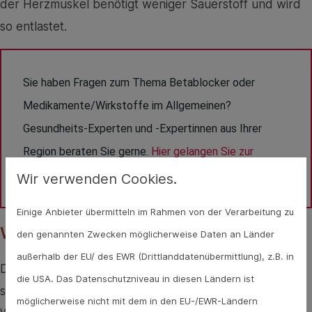
der Herzmuskel benötigt weniger Sauerstoff und wird
so entlastet.
Sie haben Fragen zum Thema Betablocker oder 
Medikamente/Wirkstoffe im Allgemeinen? 
Gesundheits-Experten und -Expertinnen aus Ihrer 
Region beraten Sie gerne. 
Hier gelangen Sie zur 
Expertensuche.
Wir verwenden Cookies.
Einige Anbieter übermitteln im Rahmen von der Verarbeitung zu
Wirkungen von Betablockern
den genannten Zwecken möglicherweise Daten an Länder
außerhalb der EU/ des EWR (Drittlanddatenübermittlung), z.B. in
Durch ihre Fähigkeit, Adrenalin und Noradrenalin zu
die USA. Das Datenschutzniveau in diesen Ländern ist
senken, haben Betablocker eine Reihe verschiedener
möglicherweise nicht mit dem in den EU-/EWR-Ländern