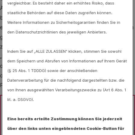
vergleichbar. Es besteht daher ein erhöhtes Risiko, dass
Ängste, vor allem in bestimmten Situationen oder an
staatliche Behörden auf diese Daten zugreifen können.
bestimmten Orten, weiter verstärkt. Dann kommt es zu
Weitere Informationen zu Sicherheitsgarantien finden Sie in
einer Panikstörung. Bei einigen treten die Panikattacken
den Datenschutzrichtlinien des jeweiligen Anbieters.
gemeinsam mit anderen psychischen Erkrankungen auf,
zum Beispiel Agoraphobie, der sogenannten
Indem Sie auf „ALLE ZULASSEN" klicken, stimmen Sie sowohl
„Platzangst“. Hier tritt die Angst in Menschenmengen
dem Speichern und Abrufen von Informationen auf Ihrem Gerät
oder auf öffentlichen Plätzen auf. Auch Depressionen
(§ 25 Abs. 1 TDDDG) sowie der anschließenden
oder eine posttraumatische Belastungsstörung können
Datenverarbeitung für die nachfolgend dargestellten bzw. die
Panikattacken verstärkt hervorrufen.
von Ihnen ausgewählten Verarbeitungszwecke zu (Art 6 Abs. 1
lit. a. DSGVO).
Sie haben Fragen zum Thema Panikattacken, 
Eine bereits erteilte Zustimmung können Sie jederzeit
Panikstörungen oder Psyche im Allgemeinen? 
über den links unten eingeblendeten Cookie-Button für
Gesundheits-Experten und -Expertinnen aus Ihrer 