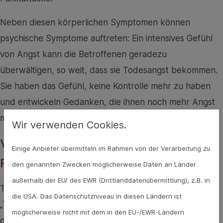
Neben diesen körperlichen Symptomen können
psychische Symptome auftreten: Ein intensives Gefühl
von Angst kann die Betroffenen geradezu
überwältigen, so weit, dass sie Todesangst bekommen.
Sie haben das Gefühl, keine Kontrolle mehr zu haben
und entwickeln Gedanken, die ihnen noch mehr Angst
machen, was die Symptome weiter verstärkt.
Wir verwenden Cookies.
Von der Panikattacke zur
Einige Anbieter übermitteln im Rahmen von der Verarbeitung zu
Panikstörung
den genannten Zwecken möglicherweise Daten an Länder
außerhalb der EU/ des EWR (Drittlanddatenübermittlung), z.B. in
Treten die Panikattacken öfter auf, kommt es zu einem
die USA. Das Datenschutzniveau in diesen Ländern ist
„Teufelskreis der Angst“ - Betroffene haben Angst
möglicherweise nicht mit dem in den EU-/EWR-Ländern
davor, dass wieder eine Panikattacke auftritt, was ihre