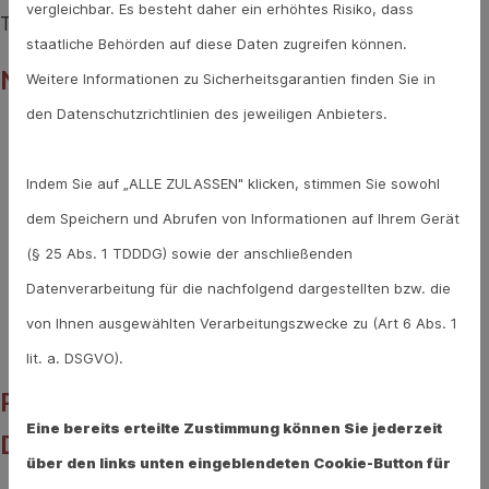
vergleichbar. Es besteht daher ein erhöhtes Risiko, dass
Torasemid auch unerwünschte Nebenwirkungen.
staatliche Behörden auf diese Daten zugreifen können.
Nebenwirkungen von Torasemid:
Weitere Informationen zu Sicherheitsgarantien finden Sie in
den Datenschutzrichtlinien des jeweiligen Anbieters.
Störungen im Wasser- und Elektrolythaushalt
Magen-Darm-Störungen wie Erbrechen, Übelkeit,
Indem Sie auf „ALLE ZULASSEN" klicken, stimmen Sie sowohl
Magenschmerzen, Durchfall oder Verstopfung
dem Speichern und Abrufen von Informationen auf Ihrem Gerät
Schwäche und Müdigkeit
(§ 25 Abs. 1 TDDDG) sowie der anschließenden
Kopfschmerzen
Datenverarbeitung für die nachfolgend dargestellten bzw. die
Schwindel
von Ihnen ausgewählten Verarbeitungszwecke zu (Art 6 Abs. 1
Muskelkrämpfe
lit. a. DSGVO).
Positives Ergebnis bei der
Eine bereits erteilte Zustimmung können Sie jederzeit
Dopingprobe
über den links unten eingeblendeten Cookie-Button für