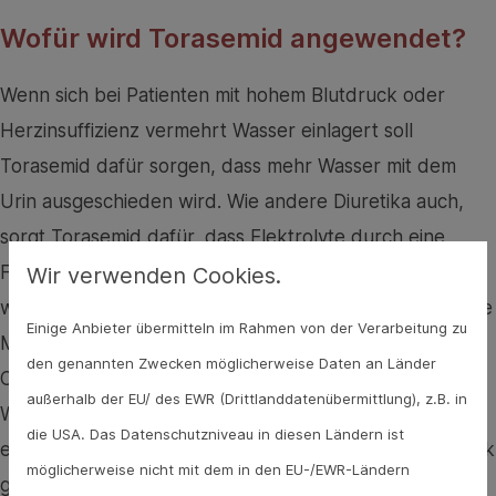
Wofür wird Torasemid angewendet?
Wenn sich bei Patienten mit hohem Blutdruck oder
Herzinsuffizienz vermehrt Wasser einlagert soll
Torasemid dafür sorgen, dass mehr Wasser mit dem
Urin ausgeschieden wird. Wie andere Diuretika auch,
sorgt Torasemid dafür, dass Elektrolyte durch eine
Funktion der Nieren in den Körper zurückgeführt
Wir verwenden Cookies.
werden und stattdessen im Harn bleiben. Diese erhöhte
Einige Anbieter übermitteln im Rahmen von der Verarbeitung zu
Menge Natrium-, Chlorid-, Kalium, Magnesium- und
den genannten Zwecken möglicherweise Daten an Länder
Calciumionen im Harn entzieht dem Körper auch das
außerhalb der EU/ des EWR (Drittlanddatenübermittlung), z.B. in
Wasser. Dadurch werden Ödeme verringert, das Herz
die USA. Das Datenschutzniveau in diesen Ländern ist
entlastet, die Nierengefäße erweitert und der Blutdruck
möglicherweise nicht mit dem in den EU-/EWR-Ländern
gesenkt. Doch neben dieser gewünschten Wirkung hat