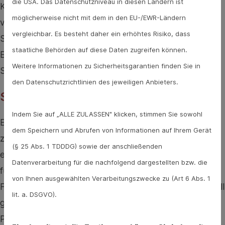
die USA. Das Datenschutzniveau in diesen Ländern ist
Kribbeln. So soll die Weiterleitung des Schmerzreizes
möglicherweise nicht mit dem in den EU-/EWR-Ländern
verhindern werden. Außerdem werden durch die
vergleichbar. Es besteht daher ein erhöhtes Risiko, dass
Stromreize, die aus den Elektroden kommen,
staatliche Behörden auf diese Daten zugreifen können.
Endorphine ausgeschüttet, also körpereigene
Weitere Informationen zu Sicherheitsgarantien finden Sie in
Schmerzmittel.
den Datenschutzrichtlinien des jeweiligen Anbieters.
So wird TENS angewendet
Indem Sie auf „ALLE ZULASSEN" klicken, stimmen Sie sowohl
Eine Anwendung mit TENS dauert in der Regel
dem Speichern und Abrufen von Informationen auf Ihrem Gerät
zwischen 20 und 50 Minuten. Zunächst wird durch
(§ 25 Abs. 1 TDDDG) sowie der anschließenden
einen Arzt gezeigt, wie die Behandlung genau
Datenverarbeitung für die nachfolgend dargestellten bzw. die
funktioniert. Je nach Beschwerden müssen die
von Ihnen ausgewählten Verarbeitungszwecke zu (Art 6 Abs. 1
Frequenz, die Intensität und die Potenzierung individuell
lit. a. DSGVO).
gestaltet werden. Anschließend können die
Patientinnen und Patienten das TENS-Gerät auch zu