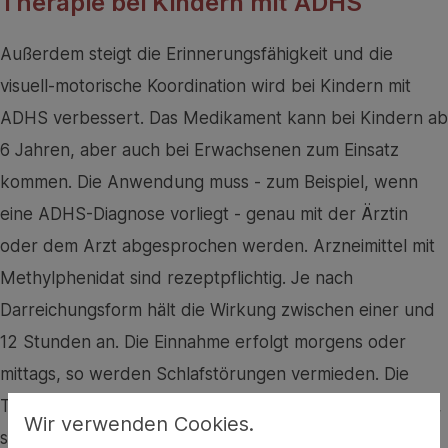
Therapie bei Kindern mit ADHS
Außerdem steigt die Erinnerungsfähigkeit und die
visuell-motorische Koordination wird bei Kindern mit
ADHS verbessert. Das Medikament kann bei Kindern ab
6 Jahren, aber auch bei Erwachsenen zum Einsatz
kommen. Die Anwendung muss - zum Beispiel, wenn
eine ADHS-Diagnose vorliegt - genau mit der Ärztin
oder dem Arzt abgesprochen werden. Arzneimittel mit
Methylphenidat sind rezeptpflichtig. Je nach
Darreichungsform hält die Wirkung zwischen einer und
12 Stunden an. Die Einnahme erfolgt morgens oder
mittags, so werden Schlafstörungen vermieden. Die
Therapie beinhaltet meist nicht nur die Gabe von Ritalin,
Wir verwenden Cookies.
sondern auch pädagogische und psychologische