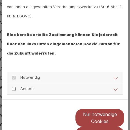
Einnahme bestimmter Mittel gegen Depressionen, bei
von Ihnen ausgewählten Verarbeitungszwecke zu (Art 6 Abs. 1
bestimmten Herz-Kreislauf-Erkrankungen und bei
lit. a. DSGVO).
vorbestehenden Erkrankungen wie einem Schlaganfall
oder einem Aneurysma. Neben den erwünschten
Eine bereits erteilte Zustimmung können Sie jederzeit
Wirkungen hat Ritalin einige Nebenwirkungen:
über den links unten eingeblendeten Cookie-Button für
Kopfschmerzen, Konzentrationsmangel,
die Zukunft widerrufen.
Geräuschempfindlichkeit, Schlaflosigkeit, Nervosität,
Appetitlosigkeit und Übelkeit können bei der
Notwendig
Behandlung häufig vorkommen. Ebenfalls häufig kommt
es zu Appetitlosigkeit, manche Kinder trinken auch zu
Andere
wenig. Beides lässt sich abmildern, indem das
Medikament morgens nach dem Essen eingenommen
Nur notwendige
wird und die Hauptmahlzeit abends gegessen wird,
Cookies
denn bis dahin ist die Wirkung abgemildert und der