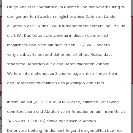
Maßnahmen.
Einige Anbieter übermitteln im Rahmen von der Verarbeitung zu
den genannten Zwecken möglicherweise Daten an Länder
außerhalb der EU/ des EWR (Drittlanddatenübermittlung), z.B. in
Sie haben Fragen zu Ritalin oder 
die USA. Das Datenschutzniveau in diesen Ländern ist
Medikamenten/Wirkstoffen im Allgemeinen? 
möglicherweise nicht mit dem in den EU-/EWR-Ländern
Gesundheits-Experten und -Expertinnen aus Ihrer 
vergleichbar. Es besteht daher ein erhöhtes Risiko, dass
Region beraten Sie gerne. 
Hier gelangen Sie zur 
staatliche Behörden auf diese Daten zugreifen können.
Expertensuche.
Weitere Informationen zu Sicherheitsgarantien finden Sie in
den Datenschutzrichtlinien des jeweiligen Anbieters.
Nebenwirkungen von Methylphenidat
Indem Sie auf „ALLE ZULASSEN" klicken, stimmen Sie sowohl
Nicht eingenommen werden darf Ritalin bei einem
dem Speichern und Abrufen von Informationen auf Ihrem Gerät
erhöhten Augeninnendruck, einer
(§ 25 Abs. 1 TDDDG) sowie der anschließenden
Schilddrüsenüberfunktion, einer gleichzeitigen
Datenverarbeitung für die nachfolgend dargestellten bzw. die