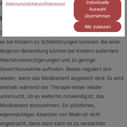
Individuelle
Appetit größer.
Datenschutzerklärung
|
Impressum
Auswahl
übernehmen
Ritalin nicht plötzlich absetzen
Alle zulassen
Sollte Ritalin öfter am Tag eingenommen werden, kann
es bei Kindern zu Schlafstörungen kommen. Bei einer
längeren Behandlung können bei Kindern außerdem
Wachstumsverzögerungen und zu geringe
Gewichtszunahme auftreten. Beides reguliert sich
wieder, wenn das Medikament abgesetzt wird. Es wird
deshalb während der Therapie immer wieder
untersucht, ob es weiterhin notwendig ist, das
Medikament einzunehmen. Ein plötzliches,
eigenmächtiges Absetzen von Ritalin ist nicht
angebracht, denn dann kann es zu verstärkter