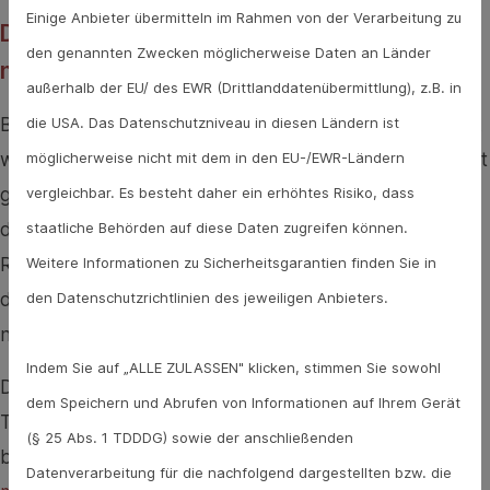
Einige Anbieter übermitteln im Rahmen von der Verarbeitung zu
Der Strep-Test: So werden Streptokokken
den genannten Zwecken möglicherweise Daten an Länder
nachgewiesen
außerhalb der EU/ des EWR (Drittlanddatenübermittlung), z.B. in
die USA. Das Datenschutzniveau in diesen Ländern ist
Bei einem Schnelltest auf Streptokokken der Gruppe A
möglicherweise nicht mit dem in den EU-/EWR-Ländern
wird ein Abstrich aus dem Rachen gemacht. Das ist nicht
vergleichbar. Es besteht daher ein erhöhtes Risiko, dass
ganz einfach, vor allem, wenn der Test bei sich selbst
staatliche Behörden auf diese Daten zugreifen können.
durchgeführt wird. Der Abstrich muss von der hinteren
Weitere Informationen zu Sicherheitsgarantien finden Sie in
Rachenwand inklusive Mandeln gemacht werden und
den Datenschutzrichtlinien des jeweiligen Anbieters.
die übrige Umgebung im Mund (Zunge, Wangen) sollte
nicht berührt werden.
Indem Sie auf „ALLE ZULASSEN" klicken, stimmen Sie sowohl
Das Vorgehen ist dann ähnlich wie bei den Covid-19-
dem Speichern und Abrufen von Informationen auf Ihrem Gerät
Tests, die in den letzten Jahren vielen Menschen
(§ 25 Abs. 1 TDDDG) sowie der anschließenden
bekannt geworden sind. Man kombiniert den
Abstrich
Datenverarbeitung für die nachfolgend dargestellten bzw. die