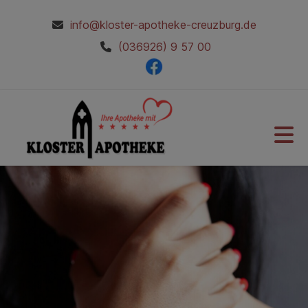
info@kloster-apotheke-creuzburg.de
(036926) 9 57 00