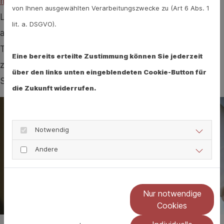
mit einer Testlösung
und mischt sie gut durch. Die
von Ihnen ausgewählten Verarbeitungszwecke zu (Art 6 Abs. 1
Lösung wird dann auf einen Teststreifen aufgetragen,
lit. a. DSGVO).
auf dem sich Antikörper befinden. Färbt sich der
Teststreifen nach 5–10 Minuten, ist das Ergebnis da: Ein
Eine bereits erteilte Zustimmung können Sie jederzeit
zweiter Strich bedeutet einen positiven Test auf
über den links unten eingeblendeten Cookie-Button für
Streptokokken.
die Zukunft widerrufen.
Notwendig
Andere
Nur notwendige
Cookies
Foto von
Mufid Majnun
auf
Unsplash