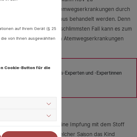
leinkindern sind diese Atemwegserkrankungen durch
f müssen sie im Krankenhaus behandelt werden. Denn
ne Beatmung notwendig. Im schlimmsten Fall kann es zum
tionen auf Ihrem Gerät (§ 25
 vielen Fällen von schweren Atemwegserkrankungen
. die von Ihnen ausgewählten
nen oft überlastet.
n Cookie-Button für die
m Allgemeinen? Gesundheits-Experten und -Expertinnen 
 Expertensuche.
lt die STIKO seit 2024 eine Impfung mit dem Stoff
 wird. Je nachdem, in welcher Saison das Kind