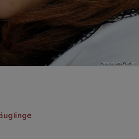
Foto: farkas,
Pixabay
äuglinge