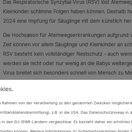
Das Respiratorische Synzytial-Virus (RSV) löst Atemwe
Kleinkinder schlimme Folgen haben können. Deshalb h
2024 eine Impfung für Säuglinge mit dem künstlich her
Die Hochsaison für Atemwegserkrankungen aufgrund vo
Zeit können vor allem Säuglinge und Kleinkinder an 
RSV besteht kein vollständiger Nestschutz - auch wen
werden sie nicht oder nur wenig an die Babys weiterg
Virus breitet sich besonders schnell von Mensch zu M
Tröpfcheninfektion möglich, auch auf Gegenständen ode
kies.
Stunden. Wenn die Viren die Schleimhäute von Kinder
und innerhalb von kurzer Zeit die Viren auch an wei
 im Rahmen von der Verarbeitung zu den genannten Zwecken möglicher
rittlanddatenübermittlung), z.B. in die USA. Das Datenschutzniveau in 
Impfung mit Nirsevimab seit 2024 e
 in den EU-/EWR-Ländern vergleichbar. Es besteht daher ein erhöhtes R
Deshalb erkranken vom Herbst bis zum Frühling viele 
reifen können. Weitere Informationen zu Sicherheitsgarantien finden S