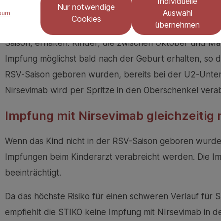
Individuelle
Nur notwendige
geboren wird, sollte Nirsevimab verabreicht werden.
Auswahl
sum
Cookies
übernehmen
Welt, sollten sie die Impfung laut STIKO möglichst im 
Saison, erhalten. Kinder, die zwischen Oktober und Mä
Impfung möglichst bald nach der Geburt erhalten, so die
RSV-Saison geboren wurden, bereits bei der U2-Unte
Nirsevimab wird per Spritze in den Oberschenkel vera
Impfung mit Nirsevimab gleichzeitig
Wenn das Kind nicht in der RSV-Saison geboren wurde,
Impfungen beim Kinderarzt verabreicht werden. Die I
beeinträchtigt.
Da das höchste Risiko für einen schweren Verlauf für S
empfiehlt die STIKO keine Impfung mit NIrsevimab in d