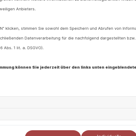
Atemwegserkrankungen führen. Doch bei Babys und K
weiligen Anbieters.
RSV besonders gefährlich, bei einem schweren Verlau
wenn der Sauerstoffgehalt im Blut weit abfällt, ist ei
N" klicken, stimmen Sie sowohl dem Speichern und Abrufen von Informa
Tod des Kindes kommen. Da es in der Saison zu sehr
chließenden Datenverarbeitung für die nachfolgend dargestellten bzw
durch RSV kommt, sind die Säuglings- und Kinderstatio
 Abs. 1 lit. a. DSGVO).
timmung können Sie jederzeit über den links unten eingeblendete
Sie haben Fragen zum Thema RSV oder Kindergesundheit i
aus Ihrer Region beraten Sie gerne. 
Hier gelangen Sie zur
Impfzeitpunkt je nach Saison
Um die schlimmen Erkrankungen zu verhindern, empfieh
Nirsevimab, der unter dem Namen Beyfortus vertrieben