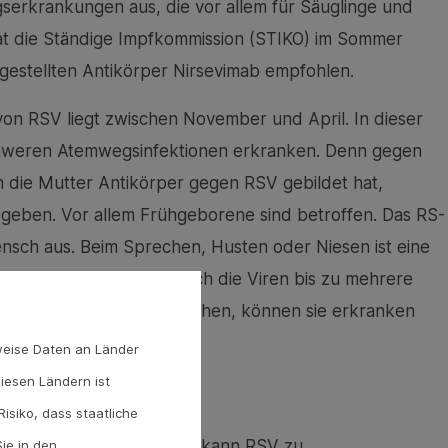
gserkrankungen aus, die vor allem für Säuglinge und
at die Ständige Impfkommission (STIKO) im Sommer
gestellten Antikörper Nirsevimab empfohlen.
n RSV liegt zwischen November und April. In dieser
schweren Atemwegsinfektionen erkranken. Denn gegen
n die Mutter Antikörper gegen RSV gebildet hat,
egeben. Vor allem Frühgeborene sind betroffen. Das RS-
ensch aus. Beim Sprechen, Husten oder Niesen ist eine
r Oberflächen halten sich die Viren bis zu mehrere
n und Erwachsenen erreichen, können sie erkranken
tere Menschen abgeben.
weise Daten an Länder
diesen Ländern ist
mpfohlen
isiko, dass staatliche
Menschen. In jedem Alter kann RSV zu
ie in den