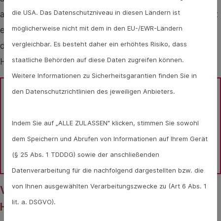
die USA. Das Datenschutzniveau in diesen Ländern ist
anzuziehen. So können die Pflegestoffe gut über Nacht
möglicherweise nicht mit dem in den EU-/EWR-Ländern
einziehen. Dies sollte nach einigen Tagen wirken. Sind
vergleichbar. Es besteht daher ein erhöhtes Risiko, dass
die Risse tiefer und schmerzen, wird es Zeit, zu einem
staatliche Behörden auf diese Daten zugreifen können.
Hautarzt oder zur medizinischen Fußpflege zu gehen.
Weitere Informationen zu Sicherheitsgarantien finden Sie in
den Datenschutzrichtlinien des jeweiligen Anbieters.
Sie haben Fragen zu Rhadagen an Händen und Füßen 
oder Ratgeber im Allgemeinen? Gesundheits-Experten 
Indem Sie auf „ALLE ZULASSEN" klicken, stimmen Sie sowohl
und -Expertinnen aus Ihrer Region beraten Sie 
dem Speichern und Abrufen von Informationen auf Ihrem Gerät
gerne. 
Hier gelangen Sie zur Expertensuche.
(§ 25 Abs. 1 TDDDG) sowie der anschließenden
Datenverarbeitung für die nachfolgend dargestellten bzw. die
von Ihnen ausgewählten Verarbeitungszwecke zu (Art 6 Abs. 1
Vorsicht vor Infektionen an trockenen
lit. a. DSGVO).
Hautstellen