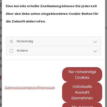
Denn wenn die Haut zu sehr geschädigt ist, können
Eine bereits erteilte Zustimmung können Sie jederzeit
Infektionen auftreten, es kann sogar bis zu einem
über den links unten eingeblendeten Cookie-Button für
Abszess oder einer Blutinfektion kommen. Auch sollte
die Zukunft widerrufen.
überprüft werden, was die Ursachen für die Schrunden
sind, denn sie können auf einen Vitaminmangel,
Notwendig
hormonelle Schwankungen oder Diabetes hinweisen.
Andere
Äußere Ursachen für Schrunden sind kaltes Wetter, die
trockene Heizungsluft, die falschen Schuhe, allergische
Reaktionen oder mangelnde Pflege.
Nur notwendige
Rhagaden an den Händen: Handschuhe an!
Cookies
Individuelle
Datenschutzerklärung
|
Impressum
Rhagaden können auch an den Händen auftreten. Dort
Auswahl
bilden sich Risse an den Fingerkuppen. Die Schrunden
übernehmen
hier entstehen vor allem durch Kälte, zu häufiges
Alle zulassen