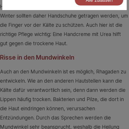
Händewaschen oder Kontakt mit Waschmitteln. Im
Winter sollten daher Handschuhe getragen werden, um
die Finger vor der Kälte zu schützen. Auch hier ist die
richtige Pflege wichtig: Eine Handcreme mit Urea hilft
gut gegen die trockene Haut.
Risse in den Mundwinkeln
Auch an den Mundwinkeln ist es möglich, Rhagaden zu
entwickeln. Wie an den anderen Hautstellen kann die
Kälte dafür verantwortlich sein, denn dann werden die
Lippen häufig trocken. Bakterien und Pilze, die dort in
die Haut eindringen können, verursachen
Entzündungen. Durch das Sprechen werden die
Mundwinkel sehr beansprucht, weshalb die Heilung