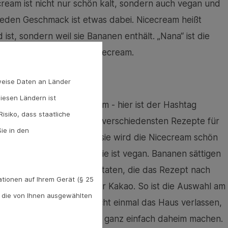
ream ist nicht nur schön kalt, sondern auch vegan und
 jeden Geschmack ist etwas dabei. Nicecream heißt
 ist, sondern weil sie Bananen enthält. „Nana“ ist die
Icecream wird sie zur Nicecream.
en
weise Daten an Länder
diesen Ländern ist
 Influencern auf Instagram - hier ist der Hashtag
isiko, dass staatliche
abei präsentieren sie die verschiedensten Rezepte für
ie in den
Rezept: die Banane. Durch sie wird die Nicecream schön
er dazugeben muss und sie ist vegan. Bananen sättigen
mine B und C. Weitere Zutaten, die das Rezept nach
tionen auf Ihrem Gerät (§ 25
ilch, Nüsse, Früchte oder Kakao. So ist die Auswahl am
. die von Ihnen ausgewählten
für den Genuss noch nicht einmal das Haus verlassen,
und den passenden Zutaten ganz einfach daheim machen.