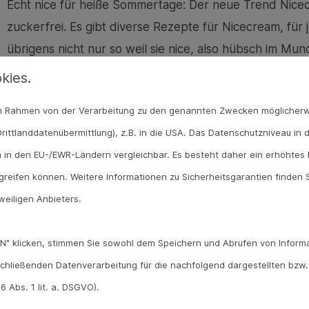
Echt nice für heiße Sommertage: Der neue Trend Nicec
zuckerfrei. Es gibt diverse Rezepte für Nicecream, für
übrigens nicht nur so weil sie nice, also hübsch im Mund
Kurzform von Banana, also Banane, und zusammen mit 
kies.
Ein echter Internet-Trend aus Banan
 im Rahmen von der Verarbeitung zu den genannten Zwecken möglicher
rittlanddatenübermittlung), z.B. in die USA. Das Datenschutzniveau in 
Nicecream ist ein echter Trend von Influencerinnen und
 in den EU-/EWR-Ländern vergleichbar. Es besteht daher ein erhöhtes R
momentan fast 900.000 mal vertreten - oder Tik Tok. D
reifen können. Weitere Informationen zu Sicherheitsgarantien finden S
dieses spezielle Eis. Aber eine Zutat beinhaltet jedes 
weiligen Anbieters.
cremig, sie gibt dem Eis die Süße, ohne dass man Zuck
gut und beinhalten Magnesium und Kalium und die Vita
N" klicken, stimmen Sie sowohl dem Speichern und Abrufen von Informa
Geschmack gestalten können, sind zum Beispiel Kokosm
chließenden Datenverarbeitung für die nachfolgend dargestellten bzw
Ende genauso groß wie an der Eistheke. Und man muss 
 Abs. 1 lit. a. DSGVO).
denn Nicecream lässt sich mit dem richtigen Rezept 