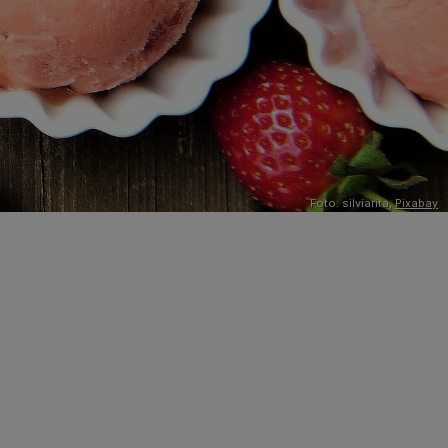
Foto: silviarita,
Pixabay
t