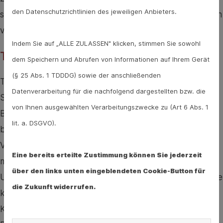
den Datenschutzrichtlinien des jeweiligen Anbieters.
sie. Im direkten Gespräch mit dem Gynäkologen werden
viele Fragen besser geklärt.
Indem Sie auf „ALLE ZULASSEN" klicken, stimmen Sie sowohl
Themen rund um Körper und Psyche
dem Speichern und Abrufen von Informationen auf Ihrem Gerät
(§ 25 Abs. 1 TDDDG) sowie der anschließenden
Themen, die bei der Mädchensprechstunde M1 zur
Datenverarbeitung für die nachfolgend dargestellten bzw. die
Sprache kommen können, sind zum Beispiel
von Ihnen ausgewählten Verarbeitungszwecke zu (Art 6 Abs. 1
Beschwerden bei der Periode und welche Mittel man
lit. a. DSGVO).
benutzen kann, wenn sie sehr stark ist. Oder die
Veränderungen des Körpers - was ist normal, worauf
Eine bereits erteilte Zustimmung können Sie jederzeit
müssen die Mädchen künftig anders achten als bisher?
über den links unten eingeblendeten Cookie-Button für
Und auch alles rund um die Sexualität kann zur Sprache
die Zukunft widerrufen.
kommen - etwa die Verhütung, sexuell übertragbare
Krankheiten oder die Impfung gegen Humane