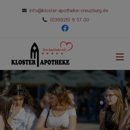
info@kloster-apotheke-creuzburg.de
(036926) 9 57 00