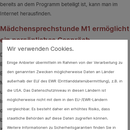
bereits an dem Programm beteiligt ist, kann man im
Internet herausfinden.
Mädchensprechstunde M1 ermöglicht
ein persönliches Gespräch
Wir verwenden Cookies.
Diese Leistungen wurden 2024 von einigen
Einige Anbieter übermitteln im Rahmen von der Verarbeitung zu
Betriebskrankenkassen gemeinsam mit dem
den genannten Zwecken möglicherweise Daten an Länder
Berufsverband der Frauenärzte beschlossen. Denn
außerhalb der EU/ des EWR (Drittlanddatenübermittlung), z.B. in
Mädchen sollen über die Pubertät gut Bescheid wissen
die USA. Das Datenschutzniveau in diesen Ländern ist
und das so zuverlässig wie möglich. Zwar bietet das
möglicherweise nicht mit dem in den EU-/EWR-Ländern
Internet mit YouTube und sozialen Medien einiges zu
vergleichbar. Es besteht daher ein erhöhtes Risiko, dass
den Themen an, die Mädchen in der Pubertät
staatliche Behörden auf diese Daten zugreifen können.
bewegen, aber diese sind nicht persönlich auf sie
Weitere Informationen zu Sicherheitsgarantien finden Sie in
zugeschnitten und womöglich sogar nicht passend für