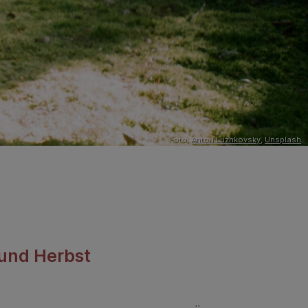
Foto:
Anton Luzhkovsky
,
Unsplash
 und Herbst