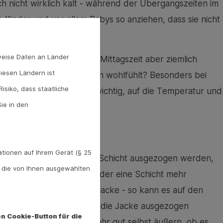
uch nicht wirklich kalt - während der Übergangszeiten im
re Kinder und vor allem Babys so anziehen, dass sie nicht
weise Daten an Länder
alt, in der Sonne ab der Mittagszeit aber ziemlich
diesen Ländern ist
s sich zu allen Tageszeiten wohlfühlt? Besonders bei
isiko, dass staatliche
arm oder kalt ist, ist es wichtig, auf die Temperatur und
ie in den
g
tionen auf Ihrem Gerät (§ 25
o kann nach und nach eine Schicht ausgezogen werden,
. die von Ihnen ausgewählten
aby und Kind einfach wieder eine Schicht mehr
hirt, Strickjacke, Regenjacke - so kann es auf den
l Bewegung zu warm, kann die Jacke ausgezogen
n Cookie-Button für die
gefähr 3 Jahren können sehr gut selbst äußern, ob es