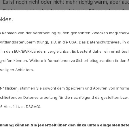
Es ist noch nicht oder nicht mehr richtig warm, aber a
Frühling und Herbst fragen sich viele Eltern, wie sie ih
kies.
frieren, aber auch nicht schwitzen müssen.
 im Rahmen von der Verarbeitung zu den genannten Zwecken möglicher
Morgens und abends ist es im Herbst und Frühling oft k
rittlanddatenübermittlung), z.B. in die USA. Das Datenschutzniveau in 
warm. Wie kleide ich also mein Baby oder Kind, damit e
 in den EU-/EWR-Ländern vergleichbar. Es besteht daher ein erhöhtes R
Babys, die noch nicht selbst äußern können, ob ihnen w
reifen können. Weitere Informationen zu Sicherheitsgarantien finden S
einige Signale des Körpers zu achten.
weiligen Anbieters.
Tipps zur Wahl der richtigen Kleidun
N" klicken, stimmen Sie sowohl dem Speichern und Abrufen von Informa
Ein guter Tipp ist es, einen Zwiebellook zu wählen: S
chließenden Datenverarbeitung für die nachfolgend dargestellten bzw
wenn es wärmer wird. Wird es wieder kalt, kann man B
 Abs. 1 lit. a. DSGVO).
anziehen. Unterhemd, Leggins, Outdoor-Hose, Langarms
Spielplatz gehen. Wird es durch mehr Sonne und vie
timmung können Sie jederzeit über den links unten eingeblendete
werden, danach ist die Strickjacke dran. Kinder ab un