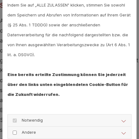
Schleim lösen mit Tee
Indem Sie auf „ALLE ZULASSEN" klicken, stimmen Sie sowohl
dem Speichern und Abrufen von Informationen auf Ihrem Gerät
Auch Honig kann gegen Hustenreiz helfen. Er kann in
(§ 25 Abs. 1 TDDDG) sowie der anschließenden
den Tee gerührt oder auch pur gegessen werden. Vor
Datenverarbeitung für die nachfolgend dargestellten bzw. die
allem nachts sorgt der Honig dafür, dass man nicht so
von Ihnen ausgewählten Verarbeitungszwecke zu (Art 6 Abs. 1
oft husten muss. Zusätzlich kann auch eine klein
lit. a. DSGVO).
geschnittene Zwiebel mit dem Honig oder wahlweise mit
Kandiszucker vermischt werden. Dieses Gemisch wird
Eine bereits erteilte Zustimmung können Sie jederzeit
dann löffelweise zu sich genommen. Wer unter
über den links unten eingeblendeten Cookie-Button für
schleimigem Husten leidet, der kann ebenfalls zu Tee
die Zukunft widerrufen.
aus bestimmten Heilpflanzen greifen. Thymian zum
Beispiel hilft dabei, zähen Schleim abzuhusten.
Schlüsselblume und Efeu haben ebenfalls eine
Notwendig
schleimlösende Wirkung. In der Apotheke gibt es die
Andere