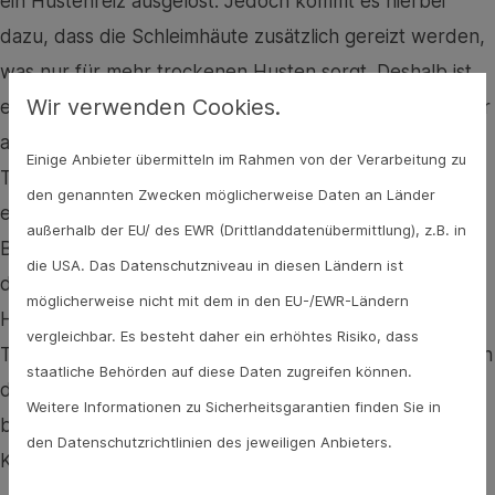
ein Hustenreiz ausgelöst. Jedoch kommt es hierbei
dazu, dass die Schleimhäute zusätzlich gereizt werden,
was nur für mehr trockenen Husten sorgt. Deshalb ist
Wir verwenden Cookies.
es sinnvoll, die Schleimhäute gut feucht zu halten, unter
anderem dadurch, dass man viel trinkt. Hier bietet sich
Einige Anbieter übermitteln im Rahmen von der Verarbeitung zu
Tee an. Es gibt Tee aus verschiedenen Pflanzen, die
den genannten Zwecken möglicherweise Daten an Länder
eine Wirkung gegen Husten haben: Spitzwegerich zum
außerhalb der EU/ des EWR (Drittlanddatenübermittlung), z.B. in
Beispiel wirkt beruhigend, indem er Schleimstoffe auf
die USA. Das Datenschutzniveau in diesen Ländern ist
den trockenen Schleimhäuten hinterlässt und so den
möglicherweise nicht mit dem in den EU-/EWR-Ländern
Hustenreiz lindert. Spitzwegerich gibt es nicht nur als
vergleichbar. Es besteht daher ein erhöhtes Risiko, dass
Tee, sondern auch in Form von Sirup. Auch Eibisch kann
staatliche Behörden auf diese Daten zugreifen können.
diese Schleimstoffe bilden und damit die Atemwege
Weitere Informationen zu Sicherheitsgarantien finden Sie in
beruhigen, ähnlich wirken Malve, isländisch Moos und
den Datenschutzrichtlinien des jeweiligen Anbieters.
Königskerze.