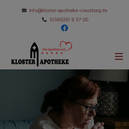
info@kloster-apotheke-creuzburg.de
(036926) 9 57 00