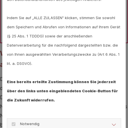
Immunsystem/Infektionen im Allgemeinen? 
Gesundheits-Experten und -Expertinnen aus Ihrer 
Indem Sie auf „ALLE ZULASSEN" klicken, stimmen Sie sowohl
Region beraten Sie gerne. 
Hier gelangen Sie zur 
dem Speichern und Abrufen von Informationen auf Ihrem Gerät
Expertensuche.
(§ 25 Abs. 1 TDDDG) sowie der anschließenden
Datenverarbeitung für die nachfolgend dargestellten bzw. die
Windpocken-Viren werden wieder
von Ihnen ausgewählten Verarbeitungszwecke zu (Art 6 Abs. 1
aktiv
lit. a. DSGVO).
Die Windpocken-Viren bleiben nach der Erkrankung in
Eine bereits erteilte Zustimmung können Sie jederzeit
den Spinalganglien entlang des Rückenmarks zurück.
über den links unten eingeblendeten Cookie-Button für
Die aktivierten Viren können sich später entlang der
die Zukunft widerrufen.
Nervenbahnen ausbreiten und für eine Entzündung des
Nervengewebes sorgen. An den von Herpes Zoster
Notwendig
betroffenen Stellen kommt es dann zu dem typischen