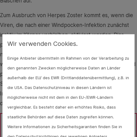
Bläschen auf.
Zum Ausbruch von Herpes Zoster kommt es, wenn die
Viren, die nach einer Windpocken-Infektion zunächst
inaktiv im Körper verbleiben, aktiviert werden. Dies
Wir verwenden Cookies.
passiert, wenn mit steigendem Alter das Immunsystem
nicht mehr so leistungsfähig ist oder eine Erkrankung
Einige Anbieter übermitteln im Rahmen von der Verarbeitung zu
wie HIV das Immunsystem schwächt. Großer Stress und
den genannten Zwecken möglicherweise Daten an Länder
psychische Belastungen, Krebs-Erkrankungen, UV-
außerhalb der EU/ des EWR (Drittlanddatenübermittlung), z.B. in
Strahlung, eine Chemotherapie, angeborene
die USA. Das Datenschutzniveau in diesen Ländern ist
Immundefekte oder andere Infekte können ebenfalls
möglicherweise nicht mit dem in den EU-/EWR-Ländern
dafür sorgen, dass das Virus wieder aktiv wird.
vergleichbar. Es besteht daher ein erhöhtes Risiko, dass
staatliche Behörden auf diese Daten zugreifen können.
Weitere Informationen zu Sicherheitsgarantien finden Sie in
Sie haben Fragen zum Thema Gürtelrose oder 
den Datenschutzrichtlinien des jeweiligen Anbieters.