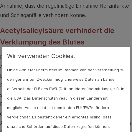
Annahme, dass die regelmäßige Einnahme Herzinfarkte
und Schlaganfälle verhindern könne.
Acetylsalicylsäure verhindert die
Verklumpung des Blutes
Wir verwenden Cookies.
Denn Herzinfarkte entstehen, weil sich Ablagerungen
an den Innenseiten der Blutgefäße am Herzen bilden,
Einige Anbieter übermitteln im Rahmen von der Verarbeitung zu
bis es zum Verschluss des Gefäßes kommt. So wird die
den genannten Zwecken möglicherweise Daten an Länder
Sauerstoffversorgung unterbunden, der Herzmuskel
außerhalb der EU/ des EWR (Drittlanddatenübermittlung), z.B. in
stirbt ab. Ein Teil der Ablagerungen sind verklumpte
die USA. Das Datenschutzniveau in diesen Ländern ist
Blutplättchen. Auch bei Schlaganfällen kommt es zu
möglicherweise nicht mit dem in den EU-/EWR-Ländern
einem Gefäßverschluss: Entweder kommt es durch
vergleichbar. Es besteht daher ein erhöhtes Risiko, dass
Ablagerungen zu sogenannten “Verkalkungen" oder ein
staatliche Behörden auf diese Daten zugreifen können.