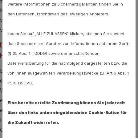
Blutgerinnsel setzt sich in der Arterie fest. Deshalb
Weitere Informationen zu Sicherheitsgarantien finden Sie in
könne die Acetylsalicylsäure, die die Verklumpung
den Datenschutzrichtlinien des jeweiligen Anbieters.
verhindert, so auch Herzinfarkte und Schlaganfälle
verhindern.
Indem Sie auf „ALLE ZULASSEN" klicken, stimmen Sie sowohl
dem Speichern und Abrufen von Informationen auf Ihrem Gerät
Besonders wirksam bei Patienten nach
(§ 25 Abs. 1 TDDDG) sowie der anschließenden
Herzinfarkt oder Schlaganfall
Datenverarbeitung für die nachfolgend dargestellten bzw. die
Belegt ist diese Wirkung durch Studien bei Patienten,
von Ihnen ausgewählten Verarbeitungszwecke zu (Art 6 Abs. 1
die bereits einen Schlaganfall oder Herzinfarkt hatten.
lit. a. DSGVO).
Wenn sie danach täglich eine Dosis von 100 mg ASS
erhalten haben, verringerte sich das Risiko, dass sich
Eine bereits erteilte Zustimmung können Sie jederzeit
erneut ein Blutgerinnsel bildet. Wer nach einem
über den links unten eingeblendeten Cookie-Button für
Herzinfarkt einen Stent - ein Metallgitter, dass das
die Zukunft widerrufen.
Gefäß geöffnet hält - eingesetzt bekommen hat, sollte,