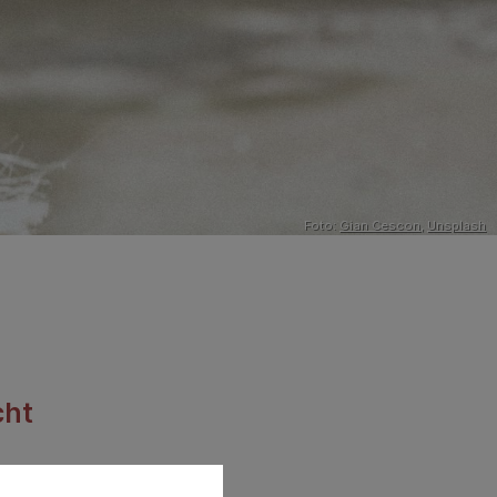
Foto:
Gian Cescon
,
Unsplash
cht