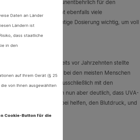
ntstehende Vitamin D ist unentbehrlich für den
ur die Laune, sondern hat ebenfalls viele
weise Daten an Länder
iken. Deshalb ist eine richtige Dosierung wichtig, um voll
diesen Ländern ist
 profitieren.
isiko, dass staatliche
ie in den
senkt den Blutdruck. Bereits vor Jahrzehnten stellte
Sommer ist dieser nämlich bei den meisten Menschen
tionen auf Ihrem Gerät (§ 25
aus, dass dieser Effekt ausschließlich mit den
. die von Ihnen ausgewählten
ngt. Neue Studien zeigen nun aber deutlich, dass UVA-
heißt: Sonnenlicht kann dabei helfen, den Blutdruck, und
arkts zu senken.
n Cookie-Button für die
aus