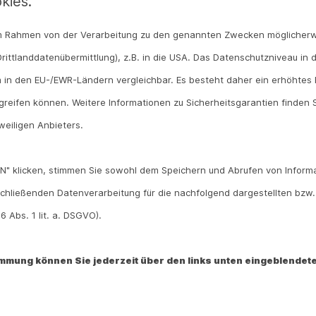
kies.
Schon lange ist bekannt: Sonnenlicht und das daraus e
menschlichen Körper. Ein Bad in der Sonne hebt nicht n
 im Rahmen von der Verarbeitung zu den genannten Zwecken möglicher
gesundheitliche Vorteile. Es birgt zugleich aber auch Ris
rittlanddatenübermittlung), z.B. in die USA. Das Datenschutzniveau in 
und ganz von den positiven Eigenschaften der Sonne zu
 in den EU-/EWR-Ländern vergleichbar. Es besteht daher ein erhöhtes R
reifen können. Weitere Informationen zu Sicherheitsgarantien finden S
Sonnenlicht als natürlicher Blutdrucksenker
weiligen Anbieters.
Es klingt fast zu schön um wahr zu sein. Sonnenschein 
man saisonale Schwankungen des Blutdrucks fest. Im 
N" klicken, stimmen Sie sowohl dem Speichern und Abrufen von Informa
niedriger als im Winter. Forschende gingen lange davon 
chließenden Datenverarbeitung für die nachfolgend dargestellten bzw
jahreszeitlichen Temperaturunterschieden zusammenhä
 Abs. 1 lit. a. DSGVO).
Strahlung mitverantwortlich für diesen Effekt ist. Das 
damit auch die Gefahr eines Schlaganfalls oder Herzinf
timmung können Sie jederzeit über den links unten eingeblendete
So wirkt sich UV-Strahlung auf den Körper 