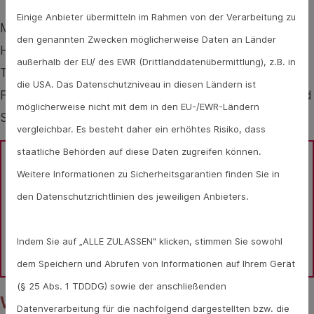
Einige Anbieter übermitteln im Rahmen von der Verarbeitung zu
Menschen mit Down-Syndrom leiden oft unter einem
den genannten Zwecken möglicherweise Daten an Länder
Herzfehler. Dieser betrifft etwa die Hälfte aller mit
außerhalb der EU/ des EWR (Drittlanddatenübermittlung), z.B. in
Trisomie 21 geborenen Babys. Häufig treten auch
die USA. Das Datenschutzniveau in diesen Ländern ist
Fehlbildungen im Magen-Darm-Trakt auf, auch Hör- und
möglicherweise nicht mit dem in den EU-/EWR-Ländern
Sehstörungen werden diagnostiziert.
vergleichbar. Es besteht daher ein erhöhtes Risiko, dass
staatliche Behörden auf diese Daten zugreifen können.
Sie haben Fragen zum Thema Alt werden mit Trisomie 
Weitere Informationen zu Sicherheitsgarantien finden Sie in
den Datenschutzrichtlinien des jeweiligen Anbieters.
21? Gesundheits-Experten und -Expertinnen aus Ihrer 
Region beraten Sie gerne. 
Hier gelangen Sie zur 
Indem Sie auf „ALLE ZULASSEN" klicken, stimmen Sie sowohl
Expertensuche.
dem Speichern und Abrufen von Informationen auf Ihrem Gerät
(§ 25 Abs. 1 TDDDG) sowie der anschließenden
Weitere gesundheitliche Probleme
Datenverarbeitung für die nachfolgend dargestellten bzw. die