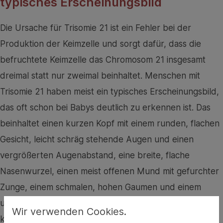
typisches Erscheinungsbild
Die Ursache für Trisomie 21 ist ein Fehler bei der
Produktion der Keimzelle und sorgt dafür, dass die
befruchtete Keimzelle das Chromosom 21 insgesamt
dreimal statt nur zweimal beinhaltet. Menschen mit
Trisomie 21 haben meist ein typisches Erscheinungsbild,
das oft schon bei Babys deutlich zu erkennen ist. Das
beinhaltet einen kurzen Kopf mit einem runden, flachen
Gesicht, leicht schräg stehende Augen und einen
vergrößerten Augenabstand, eine breite, flache
Nasenwurzel, einen meist offenen Mund mit gefurchter
Zunge, einem schmalen, hohen Gaumen und einem
unterentwickelten Kiefer, kleine, rundliche Ohren und
Wir verwenden Cookies.
kurze Hände mit breiten Fingern.