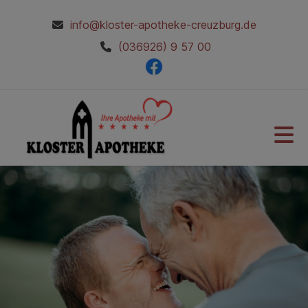
info@kloster-apotheke-creuzburg.de
(036926) 9 57 00